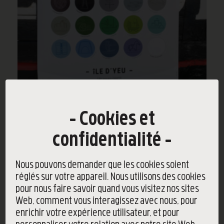
Affiche Île d’Yeu
Cookies et
Île d'Yeu
32,00
€
confidentialité
Nous pouvons demander que les cookies soient
réglés sur votre appareil. Nous utilisons des cookies
pour nous faire savoir quand vous visitez nos sites
Ajouter au panier
Voir les détails
Web, comment vous interagissez avec nous, pour
enrichir votre expérience utilisateur, et pour