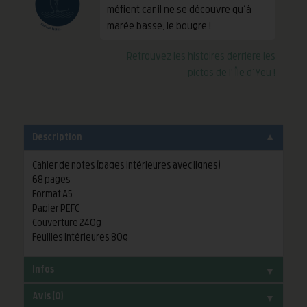
méfient car il ne se découvre qu’à
marée basse, le bougre !
Retrouvez les histoires derrière les
pictos de l' Île d’Yeu !
▼
Description
Cahier de notes (pages intérieures avec lignes)
68 pages
Format A5
Papier PEFC
Couverture 240g
Feuilles intérieures 80g
▼
Infos
▼
Avis (0)