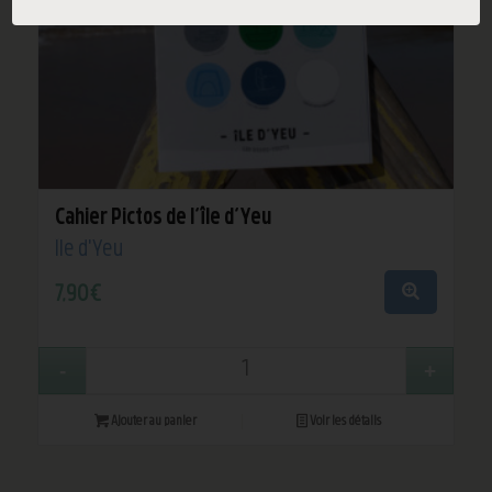
Cahier Pictos de l’île d’Yeu
Île d'Yeu
7,90
€
Ajouter au panier
Voir les détails