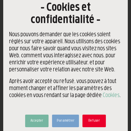
Cahier La reine caucasienne
Cookies et
Île d'Yeu
confidentialité
7,90
€
Nous pouvons demander que les cookies soient
réglés sur votre appareil. Nous utilisons des cookies
pour nous faire savoir quand vous visitez nos sites
Web, comment vous interagissez avec nous, pour
Ajouter au panier
Voir les détails
enrichir votre expérience utilisateur, et pour
personnaliser votre relation avec notre site Web.
Après avoir accepté ou refusé, vous pouvez à tout
moment changer et affiner les paramètres des
cookies en vous rendant sur la page dédiée
Cookies
.
Accepter
Paramétrer
Refuser