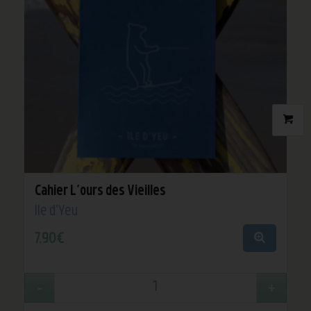
Price
Order By
Show only products on sale
Show out of stock products
Clear filters
Cahier L’ours des Vieilles
Île d'Yeu
7,90
€